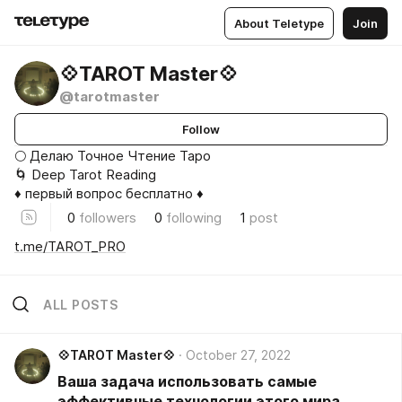
About Teletype
Join
💠TAROT Master💠
@tarotmaster
Follow
🌕 Делаю Точное Чтение Таро
🌀 Deep Tarot Reading
♦ первый вопрос бесплатно ♦
0
followers
0
following
1
post
t.me/TAROT_PRO
ALL POSTS
💠TAROT Master💠
October 27, 2022
Ваша задача использовать самые
эффективные технологии этого мира,