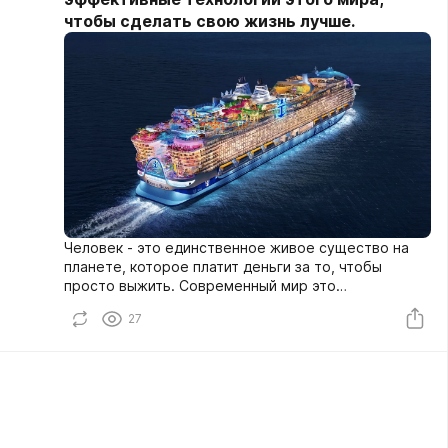
чтобы сделать свою жизнь лучше.
Человек - это единственное живое существо на
планете, которое платит деньги за то, чтобы
просто выжить. Современный мир это
рабовладельческий мир. Абсолютное большинство
27
людей находится в финансовом рабстве. И это
легко понять: