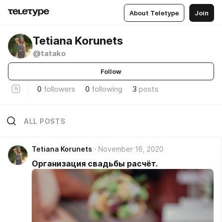
About Teletype
Join
Tetiana Korunets
@tatako
Follow
0
followers
0
following
3
posts
ALL POSTS
Tetiana Korunets
November 16, 2020
Организация свадьбы расчёт.