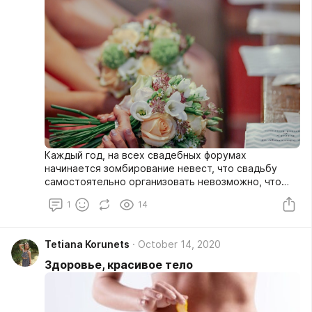
Каждый год, на всех свадебных форумах
начинается зомбирование невест, что свадьбу
самостоятельно организовать невозможно, что
обязательно нужно свадебное агентство, или
1
14
свадебный организатор, а это не совсем так.
Tetiana Korunets
October 14, 2020
Здоровье, красивое тело