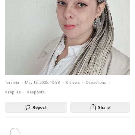
Татьяна
May 13, 2025, 10:38
0
views
0
reactions
0
replies
0
reposts
Repost
Share