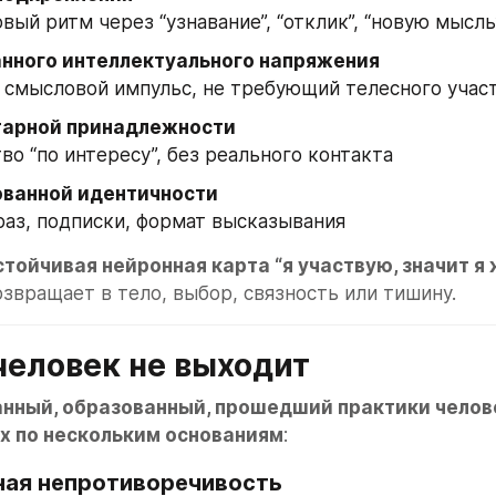
вый ритм через “узнавание”, “отклик”, “новую мысль
нного интеллектуального напряжения
й смысловой импульс, не требующий телесного учас
арной принадлежности
во “по интересу”, без реального контакта
ванной идентичности
браз, подписки, формат высказывания
стойчивая нейронная карта “я участвую, значит я
озвращает в тело, выбор, связность или тишину.
человек не выходит
нный, образованный, прошедший практики челов
ах по нескольким основаниям
:
ная непротиворечивость