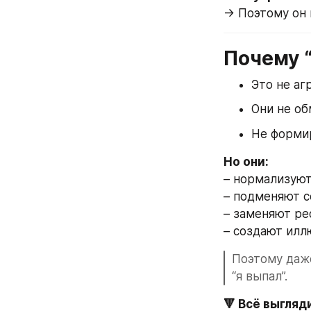
→ Поэтому он 
Почему “
Это не аг
Они не об
Не форми
Но они:
– нормализую
– подменяют с
– заменяют р
– создают илл
Поэтому даже
“я выпал”.
🔻 Всё выгляд