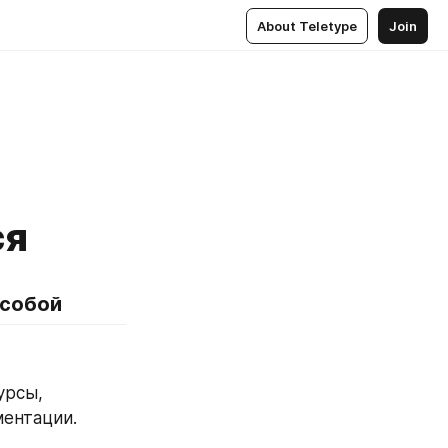
About Teletype
Join
ся
 собой
рсы, 
ментации.