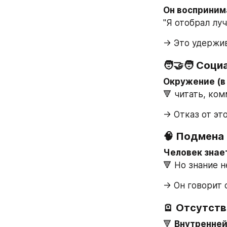
Он восприним
"Я отобрал луч
→ Это удержив
🧑‍🤝‍🧑 Со
Окружение (в 
🔻 читать, ком
→ Отказ от эт
🧠 
Подмена 
Человек знае
🔻 Но знание н
→ Он говорит 
🪫 
Отсутств
🔻 
Внутренней