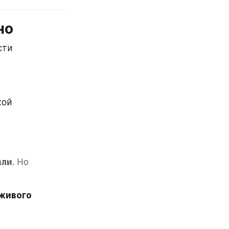
но
сти
кой
али
. Но 
живого 