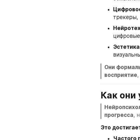
Цифровое
трекеры,
Нейротех
цифровые
Эстетика
визуальны
Они формаль
восприятие
,
Как они
Нейропсихол
прогресса
, 
Это достигает
Частого 