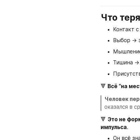
Что тер
Контакт с
Выбор → 
Мышление
Тишина → 
Присутст
🔻 
Всё “на мес
Человек пер
оказался в с
🔻 
Это не фор
импульса
.
Он всё зна