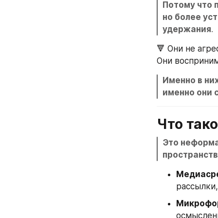
Потому что 
но более ус
удержания
.
🔻 Они не агр
Они восприним
Именно в ни
именно они 
Что так
Это неформа
пространств
Медиаср
рассылки,
Микрофо
осмыслен