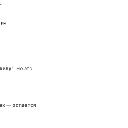
”
тия
 живу”
. Но это 
ек 
—
 остается 