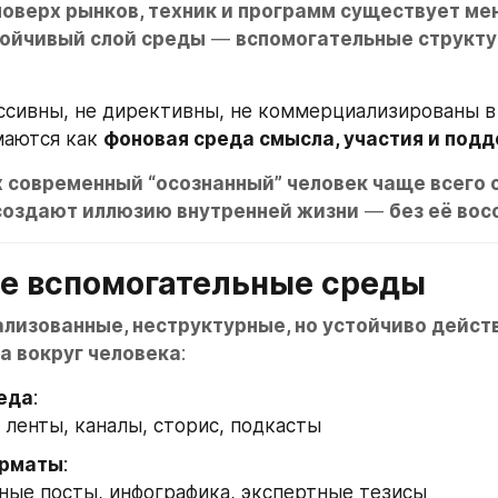
поверх рынков, техник и программ существует мен
тойчивый слой среды
 — 
вспомогательные структу
ессивны, не директивны, не коммерциализированы в 
аются как 
фоновая среда смысла, участия и под
х современный “осознанный” человек чаще всего 
создают иллюзию внутренней жизни
 — 
без её во
ое вспомогательные среды
лизованные, неструктурные, но устойчиво дейст
а вокруг человека
:
еда
: 
 ленты, каналы, сторис, подкасты
рматы
: 
ные посты, инфографика, экспертные тезисы