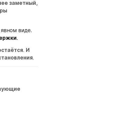
ее заметный, 
ры 
явном виде. 
держки
.
остаётся
. 
И 
сстановления
.
вующие 