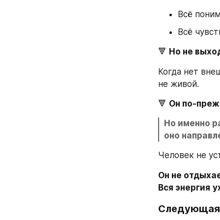
Всё поним
Всё чувст
🔻 
Но не выхо
Когда нет внеш
не живой.
🔻 
Он по-преж
Но именно р
оно направл
Человек не ус
Он не отдыха
Вся энергия
у
Следующая 