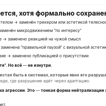
яется, хотя формально сохране
 телом → заменён трекером или эстетикой телесно
заменён микродвижением “по интересу”
 → заменено реакцией на чужой смысл
заменена “правильной паузой” с визуальной эстети
вие → заменено публикацией о присутствии
те”
.
 Но всё 
—
 не изнутри
.
естал быть в системах, которые явно его разруш
реде, где разрушение идёт через адаптацию.
ма агрессии
. 
Это 
—
 тонкая форма нейтрализации 
ет.