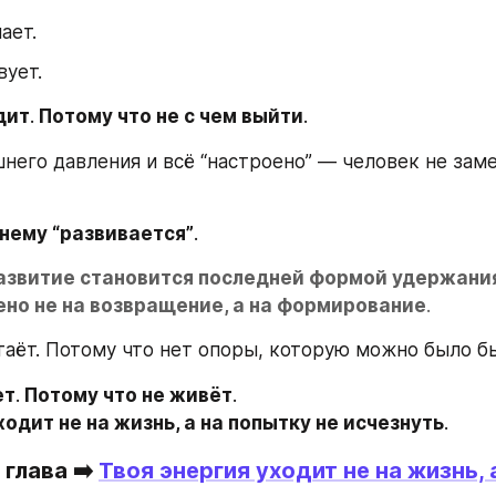
ает.
вует.
дит
.
 Потому что не с чем выйти
.
него давления и всё “настроено” — человек не замеч
нему “развивается”
.
азвитие становится последней формой удержани
ено не на возвращение, а на формирование
.
таёт. Потому что нет опоры, которую можно было б
ет
.
 Потому что не живёт
. 
ходит не на жизнь, а на попытку не исчезнуть
.
глава 
➡️ 
Твоя энергия уходит не на жизнь, а