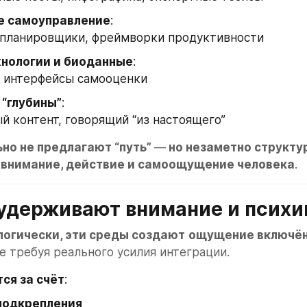
 самоуправление
: 
 планировщики, фреймворки продуктивности
нологии и биоданные
: 
 интерфейсы самооценки
 “глубины”
: 
й контент, говорящий “из настоящего”
но не предлагают “путь” 
—
 но незаметно структу
 
внимание, действие и самоощущение человека
.
 удерживают внимание и психи
огически, эти среды создают
ощущение включённ
не требуя реального усилия интеграции.
ся за счёт
:
подкрепления