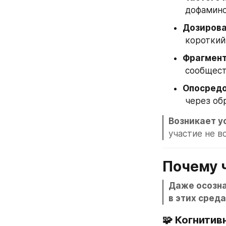
 дофамино
Дозирова
 коротки
Фрагмент
 сообщест
Опосредо
 через о
Возникает у
участие не в
Почему 
Даже осозна
в этих сред
🧩 
Когнитив