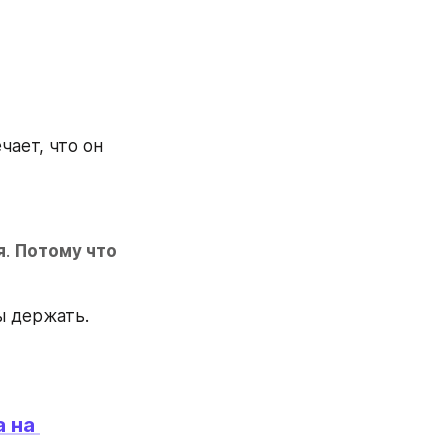
ает, что он 
я
. 
Потому что 
ы держать.
 на 