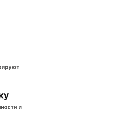
рируют 
ку
ости и 