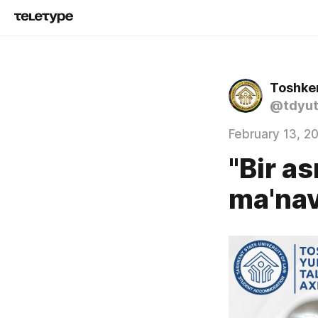
@tdyut
February 13, 2
"Bir a
ma'navi