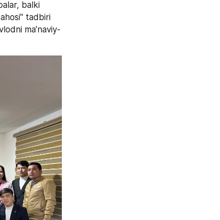
alar, balki 
hosi" tadbiri 
avlodni ma’naviy-