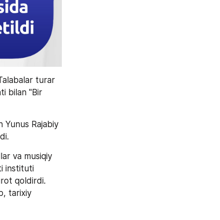
Talabalar turar 
bilan "Bir 
n Yunus Rajabiy 
di.
lar va musiqiy 
instituti 
ot qoldirdi. 
 tarixiy 