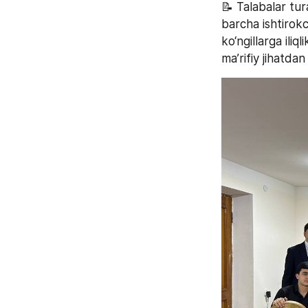
📝 Talabalar tura
barcha ishtirokc
ko‘ngillarga iliq
ma’rifiy jihatdan