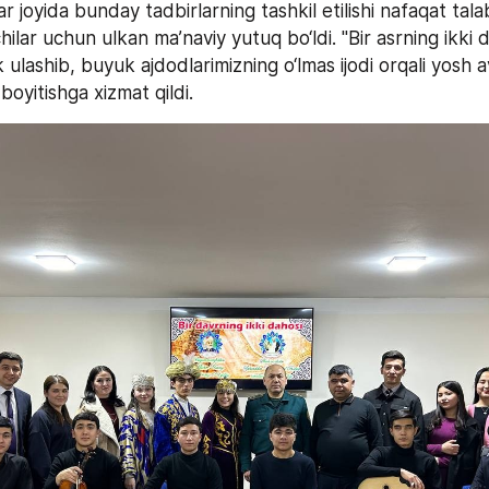
r joyida bunday tadbirlarning tashkil etilishi nafaqat talab
hilar uchun ulkan ma’naviy yutuq bo‘ldi. "Bir asrning ikki da
lik ulashib, buyuk ajdodlarimizning o‘lmas ijodi orqali yosh 
 boyitishga xizmat qildi.