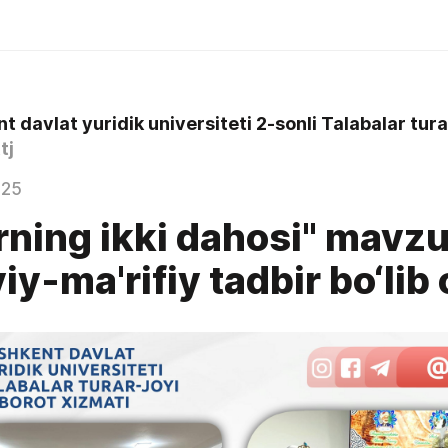
tj
025
srning ikki dahosi" mavz
y-ma'rifiy tadbir bo‘lib 