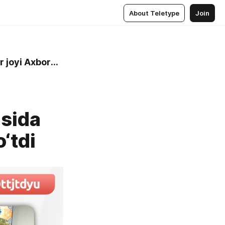
About Teletype
Join
Toshkent davlat yuridik universiteti 2-sonli Talabalar turar joyi Axborot xizmati
usida
o‘tdi