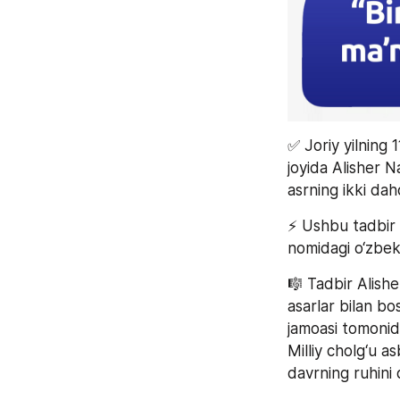
✅ Joriy yilning 
joyida Alisher 
asrning ikki daho
⚡️ Ushbu tadbir 
nomidagi o‘zbek m
🎼 Tadbir Alishe
asarlar bilan bos
jamoasi tomonidan
Milliy cholg‘u as
davrning ruhini q