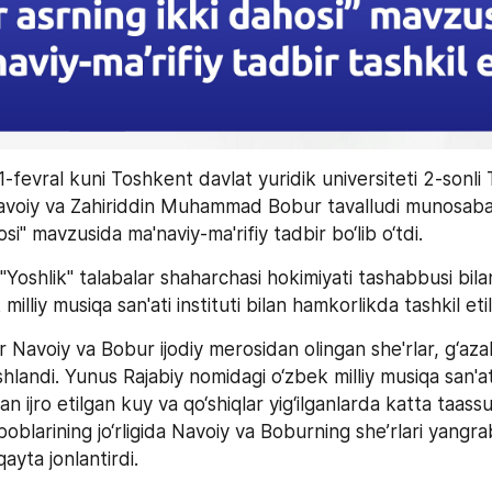
11-fevral kuni Toshkent davlat yuridik universiteti 2-sonli 
Navoiy va Zahiriddin Muhammad Bobur tavalludi munosabati 
si" mavzusida ma'naviy-ma'rifiy tadbir bo‘lib o‘tdi. 
"Yoshlik" talabalar shaharchasi hokimiyati tashabbusi bila
illiy musiqa san'ati instituti bilan hamkorlikda tashkil etil
r Navoiy va Bobur ijodiy merosidan olingan she'rlar, g‘azal
hlandi. Yunus Rajabiy nomidagi o‘zbek milliy musiqa san'ati 
 ijro etilgan kuy va qo‘shiqlar yig‘ilganlarda katta taassur
boblarining jo‘rligida Navoiy va Boburning she’rlari yangrab,
ayta jonlantirdi.