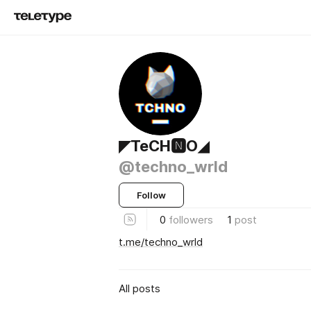
◤TeCH🅽O◢
@techno_wrld
Follow
0
followers
1
post
t.me/techno_wrld
All posts