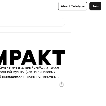
About Teletype
Join
Кёльне музыкальный лейбл, а также
онной музыки (как на виниловых
akt принадлежит троим популярным
 Voigt, Michael Mayer и Jürgen Paape.
, по их пристрастию к microhouse и
 миксов Total.