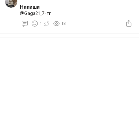
Напиши
@Gaga21_7-тг
1
18