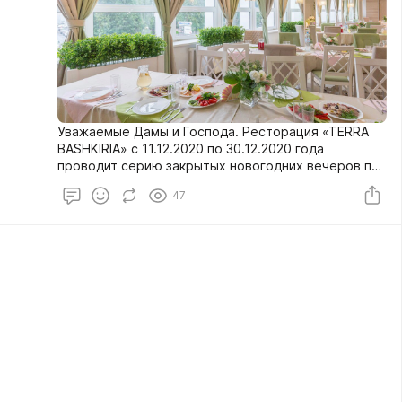
Уважаемые Дамы и Господа. Ресторация «TERRA
BASHKIRIA» с 11.12.2020 по 30.12.2020 года
проводит серию закрытых новогодних вечеров по
системе «всё включено». Принимаются заявки от
47
гостей и корпоративных компаний от 5 до 150
гостей.