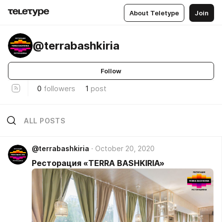
About Teletype
Join
@terrabashkiria
Follow
0
followers
1
post
ALL POSTS
@terrabashkiria
October 20, 2020
Ресторация «TERRA BASHKIRIA»