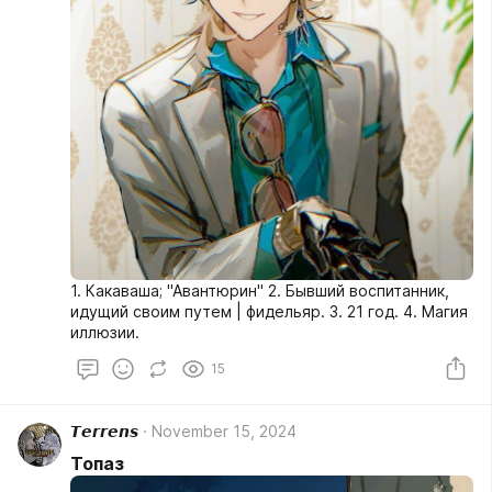
1. Какаваша; "Авантюрин" 2. Бывший воспитанник,
идущий своим путем | фидельяр. 3. 21 год. 4. Магия
иллюзии.
15
𝙏𝙚𝙧𝙧𝙚𝙣𝙨
November 15, 2024
Топаз