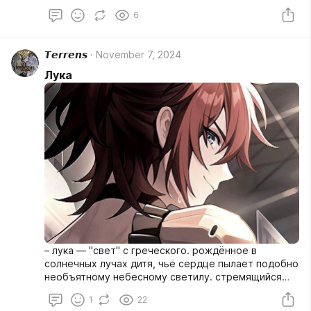
6
𝙏𝙚𝙧𝙧𝙚𝙣𝙨
November 7, 2024
Лука
– лука — "свет" с греческого. рождённое в
солнечных лучах дитя, чьё сердце пылает подобно
необъятному небесному светилу. стремящийся
дарить надежду, разжигать огонь под
1
22
обмерзнувшей тоской клеткой рёбер, мальчонка