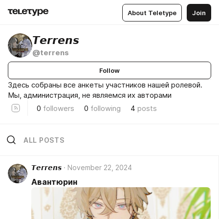
About Teletype
Join
𝙏𝙚𝙧𝙧𝙚𝙣𝙨
@terrens
Follow
Здесь собраны все анкеты участников нашей ролевой.
Мы, администрация, не являемся их авторами
0
followers
0
following
4
posts
ALL POSTS
𝙏𝙚𝙧𝙧𝙚𝙣𝙨
November 22, 2024
Авантюрин