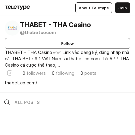
About Teletype
Join
THABET - THA Casino
@thabetcocom
Follow
THABET - THA Casino ✅✅ Link vào đăng ký, đăng nhập nhà
cái THA BET số 1 Việt Nam tại thabet.co.com. Tải APP THA
Casino cá cược thể thao,...
0
followers
0
following
0
posts
thabet.co.com/
ALL POSTS