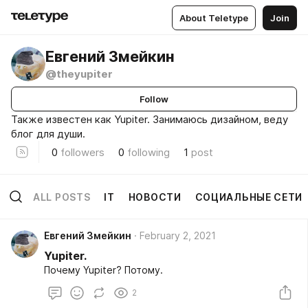
About Teletype
Join
Евгений Змейкин
@theyupiter
Follow
Также известен как Yupiter. Занимаюсь дизайном, веду
блог для души.
0
followers
0
following
1
post
ALL POSTS
IT
НОВОСТИ
СОЦИАЛЬНЫЕ СЕТИ
Евгений Змейкин
February 2, 2021
Yupiter.
Почему Yupiter? Потому.
2