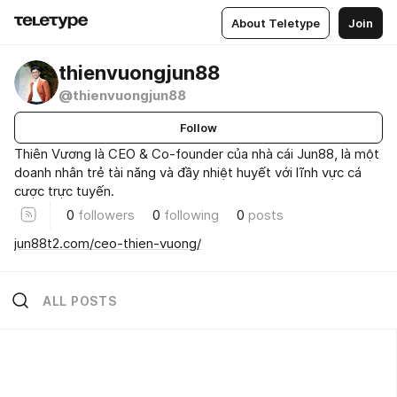
About Teletype
Join
thienvuongjun88
@thienvuongjun88
Follow
Thiên Vương là CEO & Co-founder của nhà cái Jun88, là một
doanh nhân trẻ tài năng và đầy nhiệt huyết với lĩnh vực cá
cược trực tuyến.
0
followers
0
following
0
posts
jun88t2.com/ceo-thien-vuong/
ALL POSTS