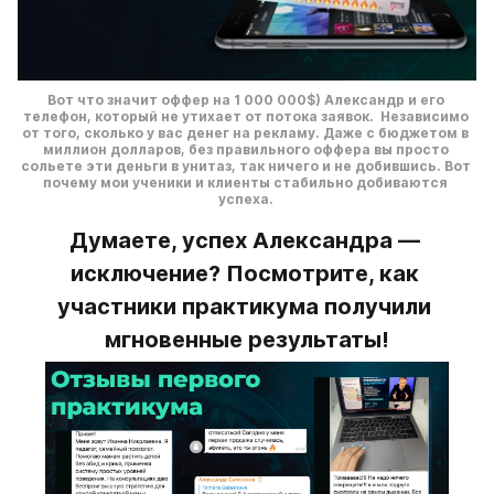
Вот что значит оффер на 1 000 000$) Александр и его 
телефон, который не утихает от потока заявок.  Независимо 
от того, сколько у вас денег на рекламу. Даже с бюджетом в 
миллион долларов, без правильного оффера вы просто 
сольете эти деньги в унитаз, так ничего и не добившись. Вот 
почему мои ученики и клиенты стабильно добиваются 
успеха. 
Думаете, успех Александра — 
исключение? Посмотрите, как 
участники практикума получили 
мгновенные результаты!