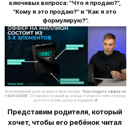
ключевых вопроса: "Что я продаю?", 
"Кому я это продаю?" и "Как я это 
формулирую?".
Эксклюзивный урок из моего практикума: "
Как создать оффер на 
1 000 000$
". Оставайся со мной до конца статьи и я тебе открою 
доступ к этому уроку в подарок! 🎁
Представим родителя, который 
хочет, чтобы его ребёнок читал 