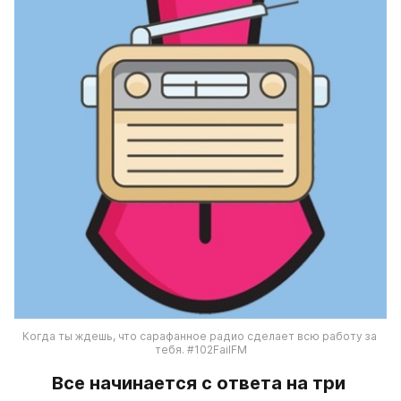
Когда ты ждешь, что сарафанное радио сделает всю работу за 
тебя. #102FailFM
Все начинается с ответа на три 