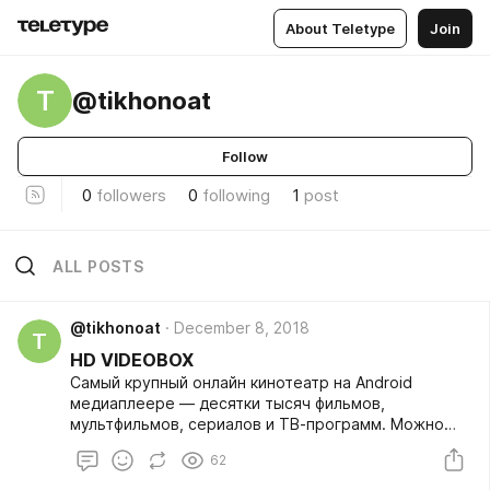
About Teletype
Join
T
@tikhonoat
Follow
0
followers
0
following
1
post
ALL POSTS
@tikhonoat
December 8, 2018
T
HD VIDEOBOX
Самый крупный онлайн кинотеатр на Android
медиаплеере — десятки тысяч фильмов,
мультфильмов, сериалов и ТВ-программ. Можно
выбрать качество видео.
62