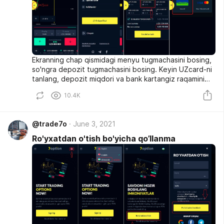
Ekranning chap qismidagi menyu tugmachasini bosing,
so'ngra depozit tugmachasini bosing. Keyin UZcard-ni
tanlang, depozit miqdori va bank kartangiz raqamini
kiriting (eng kam depozit miqdori 45000 so'm, biz
10.4K
350.000 so'mdan boshlashni tavsiya qilamiz) va
depozitni tasdiqlang✅
@trade7o
June 3, 2021
Ro'yxatdan o'tish bo'yicha qo’llanma