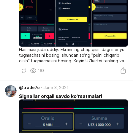
Hammasi juda oddiy. Ekranning chap qismidagi menyu
tugmachasini bosing, shundan so'ng "pulni chiqarib
olish" tugmachasini bosing. Keyin UZkartni tanlang va
siz pul olishni istagan bank kartangiz raqamini kiriting.
193
Shundan so'ng, o'tkazma miqdorini tanlang (minimal
mablag 'miqdori - 70 000 so'm) va pulni qaytarib olishni
tasdiqlang.
@trade7o
June 3, 2021
Signallar orqali savdo ko'rsatmalari