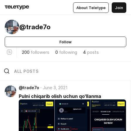
About Teletype
Join
@trade7o
Follow
200
followers
0
following
4
posts
ALL POSTS
@trade7o
June 3, 2021
Pulni chiqarib olish uchun qo'llanma