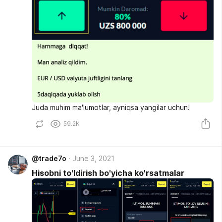
Juda muhim ma'lumotlar, ayniqsa yangilar uchun!
59.2K
@trade7o
June 3, 2021
Hisobni to'ldirish bo'yicha ko'rsatmalar