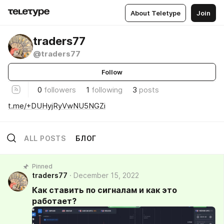
About Teletype
Join
traders77
@traders77
Follow
0
followers
1
following
3
posts
t.me/+DUHyjRyVwNU5NGZi
ALL POSTS
БЛОГ
Pinned
traders77
December 15, 2022
Как ставить по сигналам и как это
работает?