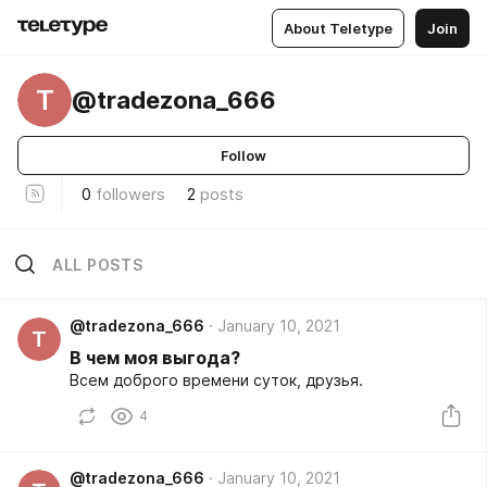
About Teletype
Join
T
@tradezona_666
Follow
0
followers
2
posts
ALL POSTS
@tradezona_666
January 10, 2021
T
В чем моя выгода?
Всем доброго времени суток, друзья.
4
@tradezona_666
January 10, 2021