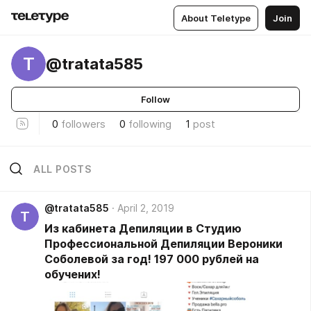
About Teletype
Join
T
@tratata585
Follow
0
followers
0
following
1
post
ALL POSTS
@tratata585
April 2, 2019
T
Из кабинета Депиляции в Студию
Профессиональной Депиляции Вероники
Соболевой за год! 197 000 рублей на
обучених!