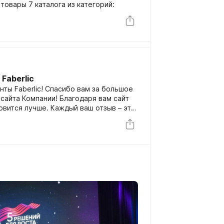
дные скидки по Купонам на товары 7 каталога из категорий:
Faberlic
сибо вам за большое
сайта Компании! Благодаря вам сайт
аждый ваш отзыв – это
! Вы всегда можете оставить свои
 связь» с пометкой «Банк идей».