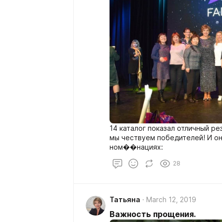
14 каталог показал отличный ре
мы чествуем победителей! И они старто
ном��нациях:
28
Татьяна
March 12, 2019
Важность прощения.