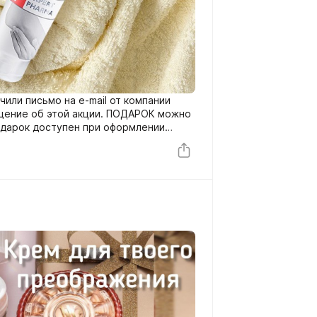
чили письмо на e-mail от компании
бщение об этой акции. ПОДАРОК можно
Подарок доступен при оформлении
е акции – Подарок за заказ» при сумме
каталога. Скидка 20% автоматически
ет дешевле.