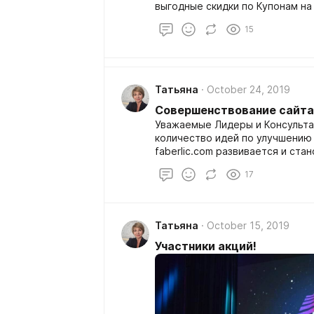
выго
15
Татьяна
October 24, 2019
Совершенствование сайта 
Уважаемые Лидеры и Консультанты Faberlic! Спа
количество идей по улучшению 
faberlic.com развивается и становится лучше. К
большая и ощутимая поддержка
17
пожелания в разделе «Обратная
Татьяна
October 15, 2019
Участники акций!