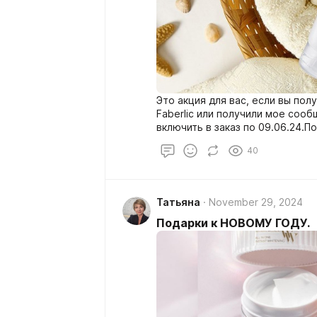
Это акция для вас, если вы полу
Faberlic или получили мое соо
включить в заказ по 09.06.24.
заказа в разделе «Персональны
40
заказа от 1500 рублей в ценах 
сработает и заказ на 20% стан
Татьяна
November 29, 2024
Подарки к НОВОМУ ГОДУ.