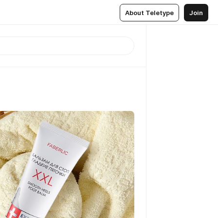
About Teletype
Join