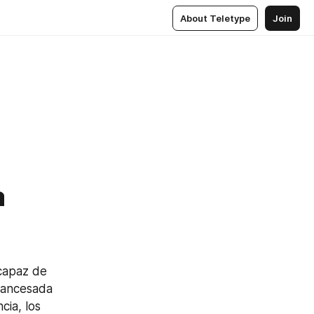
About Teletype
Join
a
capaz de 
rancesada 
ia, los 