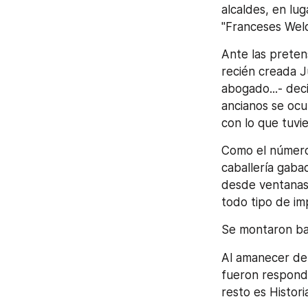
alcaldes, en lu
"Franceses Welc
Ante las pretens
recién creada J
abogado...- deci
ancianos se ocu
con lo que tuvie
Como el número 
caballería gaba
desde ventanas,
todo tipo de im
Se montaron bar
Al amanecer del
fueron respondi
resto es Historia