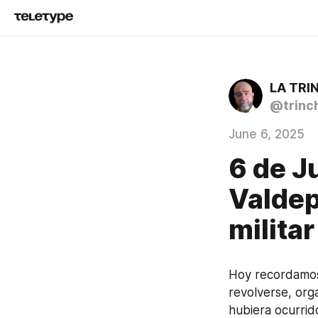
LA TRI
@trinc
June 6, 2025
6 de J
Valdep
milita
Hoy recordamos 
revolverse, orga
hubiera ocurrid