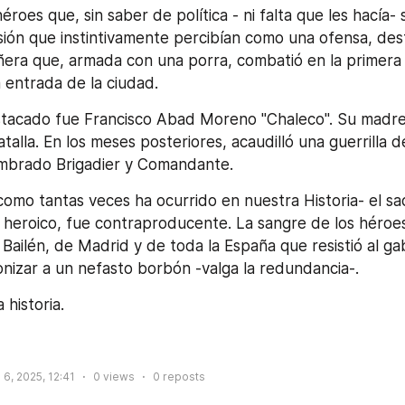
éroes que, sin saber de política - ni falta que les hacía- 
sión que instintivamente percibían como una ofensa, dest
ñera que, armada con una porra, combatió en la primera l
a entrada de la ciudad.
talla. En los meses posteriores, acaudilló una guerrilla 
ombrado Brigadier y Comandante.
omo tantas veces ha ocurrido en nuestra Historia- el sacri
heroico, fue contraproducente. La sangre de los héroes
Bailén, de Madrid y de toda la España que resistió al gab
ronizar a un nefasto borbón -valga la redundancia-. 
 historia.
 6, 2025, 12:41
0
views
0
reposts