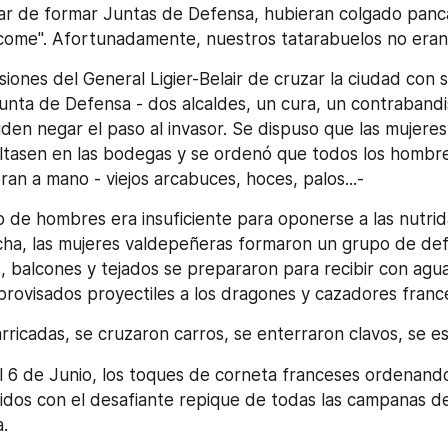
gar de formar Juntas de Defensa, hubieran colgado panca
ome". Afortunadamente, nuestros tatarabuelos no eran 
iones del General Ligier-Belair de cruzar la ciudad con su
unta de Defensa - dos alcaldes, un cura, un contrabandis
den negar el paso al invasor. Se dispuso que las mujeres, 
ltasen en las bodegas y se ordenó que todos los hombre
ran a mano - viejos arcabuces, hoces, palos...- 
de hombres era insuficiente para oponerse a las nutrida
cha, las mujeres valdepeñeras formaron un grupo de def
 balcones y tejados se prepararon para recibir con agua 
provisados proyectiles a los dragones y cazadores franc
ricadas, se cruzaron carros, se enterraron clavos, se e
 6 de Junio, los toques de corneta franceses ordenando
dos con el desafiante repique de todas las campanas de
. 