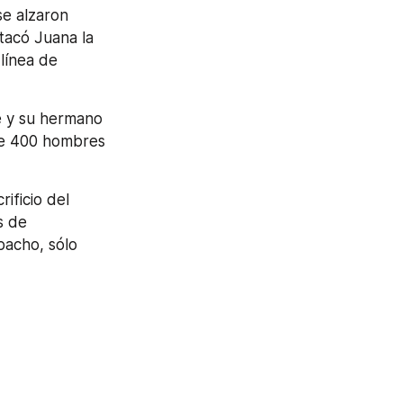
se alzaron 
acó Juana la 
ínea de 
de 400 hombres 
ficio del 
 de 
acho, sólo 