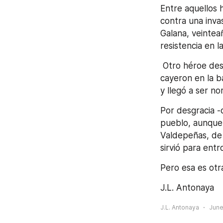
Entre aquellos h
contra una inva
Galana, veintea
resistencia en l
 Otro héroe destacado fue Francisco Abad Moreno "Chaleco". Su madre y su hermano 
cayeron en la ba
y llegó a ser n
Por desgracia -c
pueblo, aunque 
Valdepeñas, de 
sirvió para ent
Pero esa es otra
J.L. Antonaya
J.L. Antonaya
June