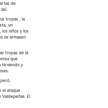
rtas de 
así.
s tropas , la 
ta, un 
los niños y los 
s se armasen 
s tropas de la 
ensa que 
hirviendo y 
eses. 
speró.
 el ataque 
 Valdepeñas. El 