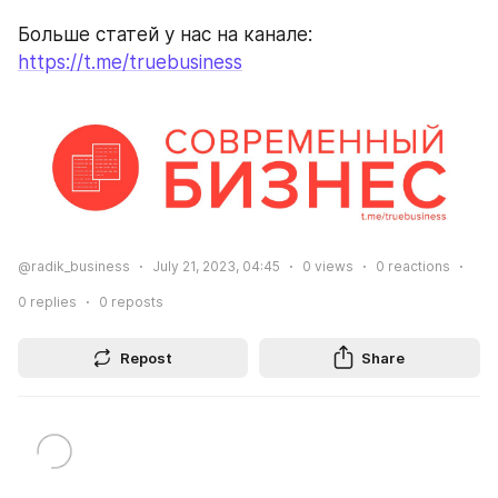
Больше статей у нас на канале: 
https://t.me/truebusiness
@radik_business
July 21, 2023, 04:45
0
views
0
reactions
0
replies
0
reposts
Repost
Share