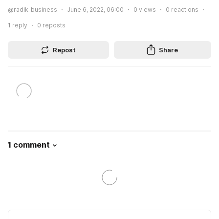
@radik_business
June 6, 2022, 06:00
0
views
0
reactions
1
reply
0
reposts
Repost
Share
1 comment