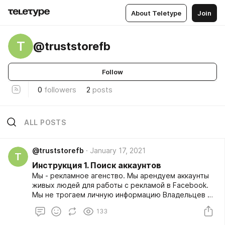
About Teletype
Join
T
@truststorefb
Follow
0
followers
2
posts
ALL POSTS
@truststorefb
January 17, 2021
T
Инструкция 1. Поиск аккаунтов
Мы - рекламное агенство. Мы арендуем аккаунты
живых людей для работы с рекламой в Facebook.
Мы не трогаем личную информацию Владельцев и
работаем только с рекламными функциями. Это
133
важно понимать и вам и владельцам аккаунтов Мы
не ограничиваем наших поставщиков в способах