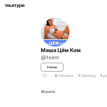
Маша Цём Ком
@tsem
Follow
0
followers
1
following
1
po
All posts