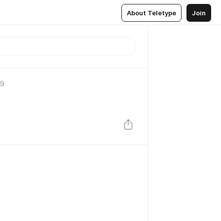
About Teletype
Join
19