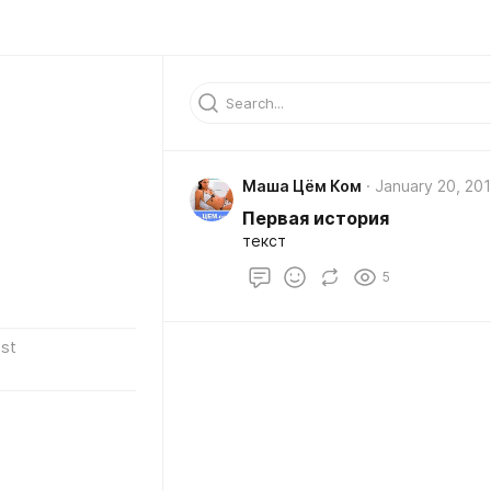
Маша Цём Ком
January 20, 20
Первая история
текст
5
st