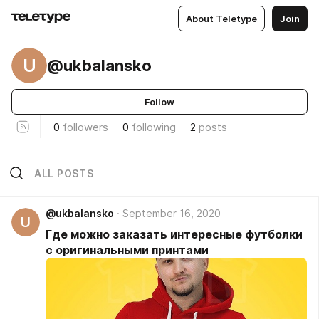
About Teletype
Join
U
@ukbalansko
Follow
0
followers
0
following
2
posts
ALL POSTS
@ukbalansko
September 16, 2020
U
Где можно заказать интересные футболки
с оригинальными принтами