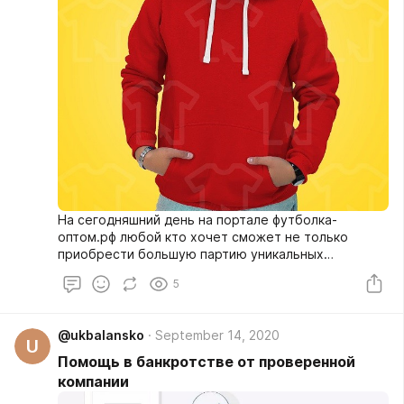
На сегодняшний день на портале футболка-
оптом.рф любой кто хочет сможет не только
приобрести большую партию уникальных
футболок, но и заказать печать на толстовках и
5
футболках. Вся продукция отличается высочайшим
качеством и производится из хлопкового
турецкого сырья. Данная компания располагает
@ukbalansko
September 14, 2020
собственными швейными и печатными цехами.
U
Помощь в банкротстве от проверенной
компании