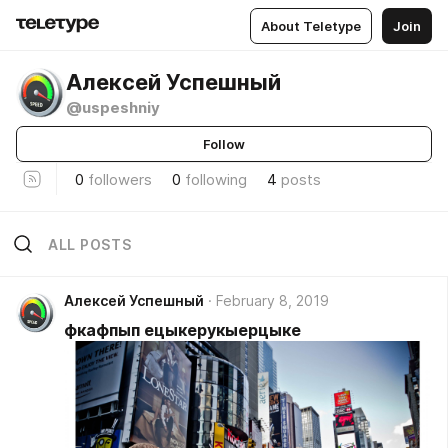
About Teletype
Join
Алексей Успешный
@uspeshniy
Follow
0
followers
0
following
4
posts
ALL POSTS
Алексей Успешный
February 8, 2019
фкафпып ецыкерукыерцыке