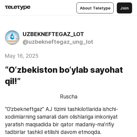
About Teletype
Join
UZBEKNEFTEGAZ_LOT
@uzbekneftegaz_ung_lot
May 16, 2025
“O‘zbekiston bo‘ylab sayohat
qil!”
Ruscha
“O‘zbekneftgaz” AJ tizimi tashkilotlarida ishchi-
xodimlarning samarali dam olishlariga imkoniyat 
yaratish maqsadida bir qator madaniy-ma’rifiy 
tadbirlar tashkil etilishi davom etmoqda. 