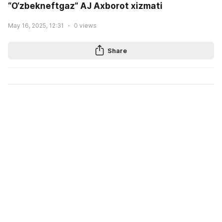
“O‘zbekneftgaz” AJ Axborot xizmati
May 16, 2025, 12:31
0
views
Share