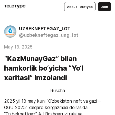
About Teletype
Join
UZBEKNEFTEGAZ_LOT
@uzbekneftegaz_ung_lot
May 13, 2025
“KazMunayGaz” bilan
hamkorlik bo‘yicha “Yo‘l
xaritasi” imzolandi
Ruscha
2025 yil 13 may kuni "O‘zbekiston neft va gazi – 
OGU 2025" xalqaro ko‘rgazmasi doirasida 
“O‘zbekneftgaz” AJ Boshqaruvi raisi va 