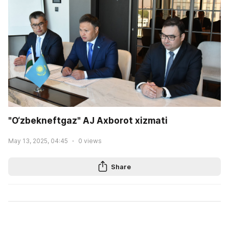
"O‘zbekneftgaz" AJ Axborot xizmati
May 13, 2025, 04:45
0
views
Share