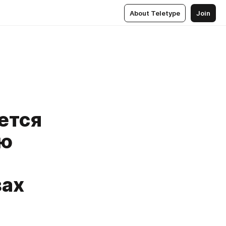
About Teletype
Join
ется
ию
зах