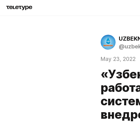
UZBEK
@uzbek
May 23, 2022
«Узбе
работ
систе
внедр