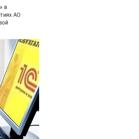
 в 
иях АО 
ой 