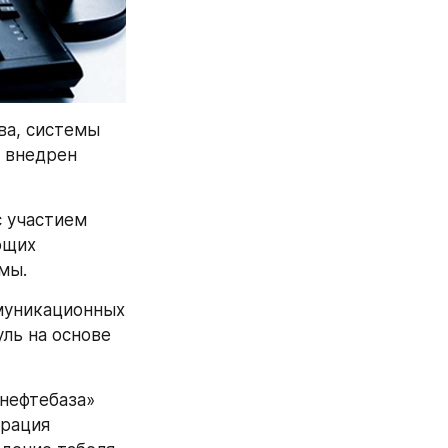
а, системы 
 внедрен 
 участием 
щих 
мы.
уникационных 
ь на основе 
нефтебаза» 
рация 