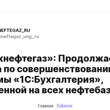
NEFTEGAZ_RU
neftegaz_ung_ru
кнефтегаз»: Продолжа
а по совершенствован
мы «1С:Бухгалтерия»,
енной на всех нефтеба
Главная
Ўзбекча