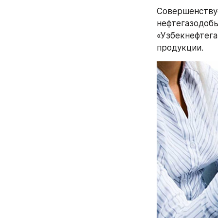
Совершенствуе
нефтегазодоб
«Узбекнефтегаз
продукции.