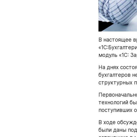
В настоящее в
«1С:Бухгалтер
модуль «1С: За
На днях состо
бухгалтеров н
структурных 
Первоначальн
технологий бы
поступивших о
В ходе обсужд
были даны под