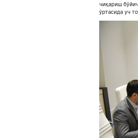
чиқариш бўйич
ўртасида уч т