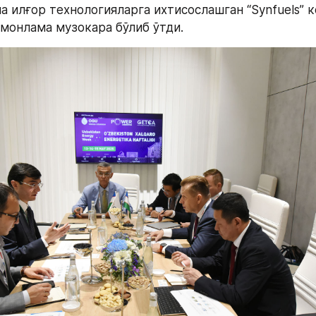
а илғор технологияларга ихтисослашган “Synfuels” к
омонлама музокара бўлиб ўтди.