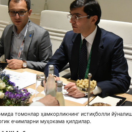
мида томонлар ҳамкорликнинг истиқболли йўналишл
огик ечимларни муҳокама қилдилар.