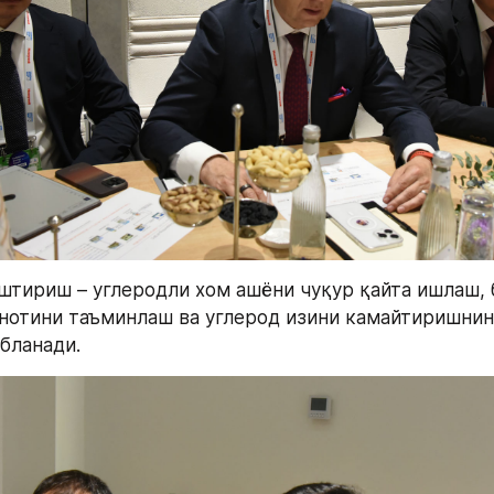
штириш – углеродли хом ашёни чуқур қайта ишлаш, 
нотини таъминлаш ва углерод изини камайтиришнинг
бланади.