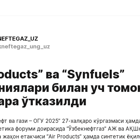
NEFTEGAZ_UZ
neftegaz_ung_uz
roducts” ва “Synfuels”
ниялари билан уч том
ара ўтказилди
фт ва гази – ОГУ 2025” 27-халқаро кўргазмаси ҳамд
етика форуми доирасида “Ўзбекнефтгаз" АЖ ва АҚШн
 жаҳон етакчиси “Air Products” ҳамда синтетик ёқил