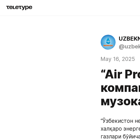
UZBEK
@uzbek
May 16, 2025
“Air P
компа
музок
“Ўзбекистон не
халқаро энерг
газлари бўйича