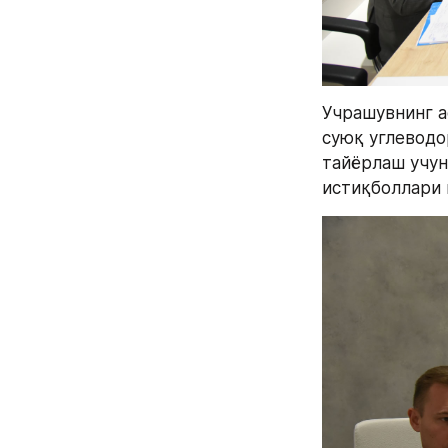
Учрашувнинг ас
суюқ углеводо
тайёрлаш учун
истиқболлари 