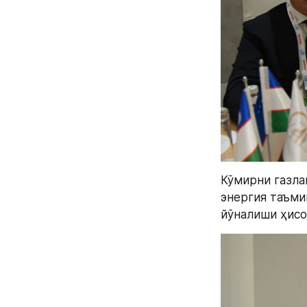
Кўмирни газла
энергия таъми
йўналиши ҳисо