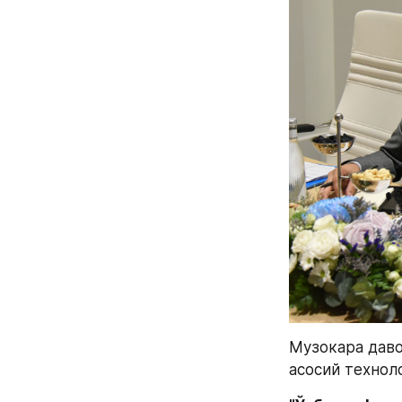
Музокара даво
асосий технол