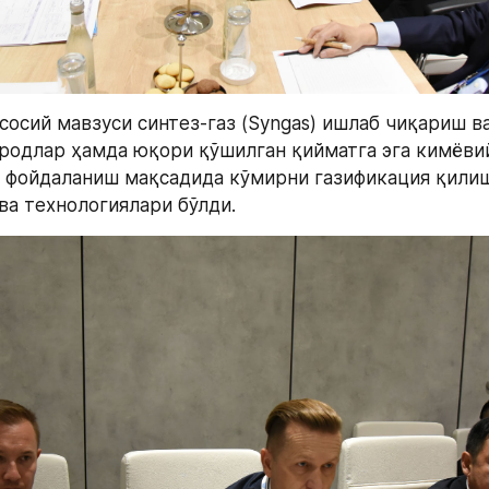
осий мавзуси синтез-газ (Syngas) ишлаб чиқариш ва
родлар ҳамда юқори қўшилган қийматга эга кимёвий
 фойдаланиш мақсадида кўмирни газификация қилиш
ва технологиялари бўлди.