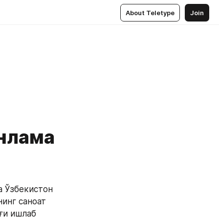
About Teletype
Join
онлама
а Ўзбекистон 
инг саноат 
ғи ишлаб 