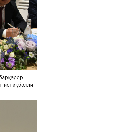
барқарор 
 истиқболли 