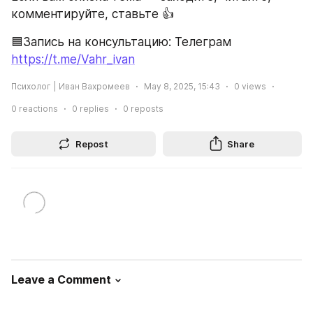
комментируйте, ставьте 👍
🟦Запись на консультацию: Телеграм
https://t.me/Vahr_ivan
Психолог | Иван Вахромеев
May 8, 2025, 15:43
0
views
0
reactions
0
replies
0
reposts
Repost
Share
Leave a Comment