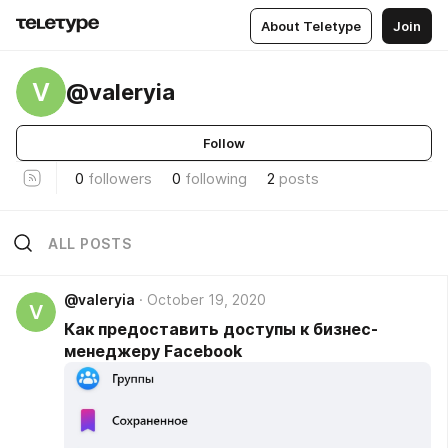
About Teletype
Join
V
@valeryia
Follow
0
followers
0
following
2
posts
ALL POSTS
@valeryia
October 19, 2020
V
Как предоставить доступы к бизнес-
менеджеру Facebook