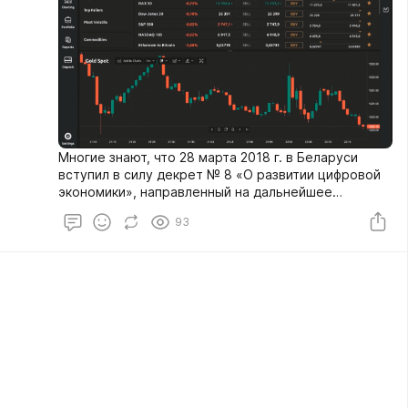
Многие знают, что 28 марта 2018 г. в Беларуси
вступил в силу декрет № 8 «О развитии цифровой
экономики», направленный на дальнейшее
развитие национального "Парка высоких
93
технологий", инновационной сферы и построение
современной цифровой экономики в стране.