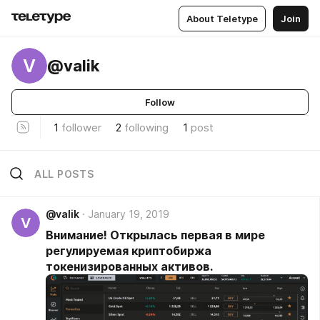
About Teletype
Join
V
@valik
Follow
1
follower
2
following
1
post
ALL POSTS
@valik
January 19, 2019
V
Внимание! Открылась первая в мире
регулируемая криптобиржа
токенизированных активов.