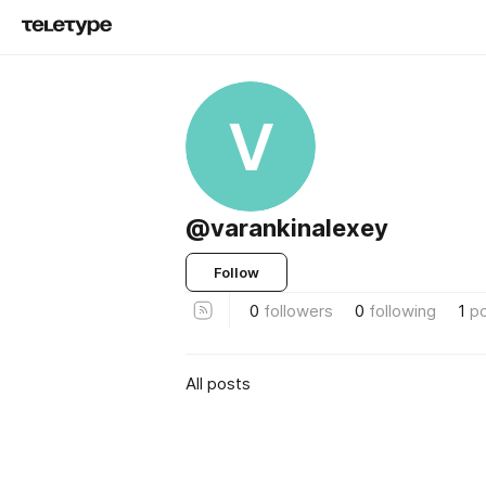
V
@varankinalexey
Follow
0
followers
0
following
1
p
All posts