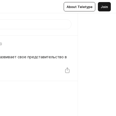
About Teletype
Join
19
развивает свое представительство в