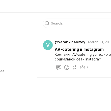
@varankinalexey
March 31, 20
V
AV-catering в Instagram
Компания AV-catering успешно 
социальной сети Instagram.
2
ost