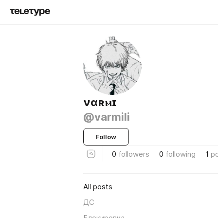
νɑʀⲙɪ
@varmili
Follow
0
followers
0
following
1
p
All posts
ДС
Блокировка