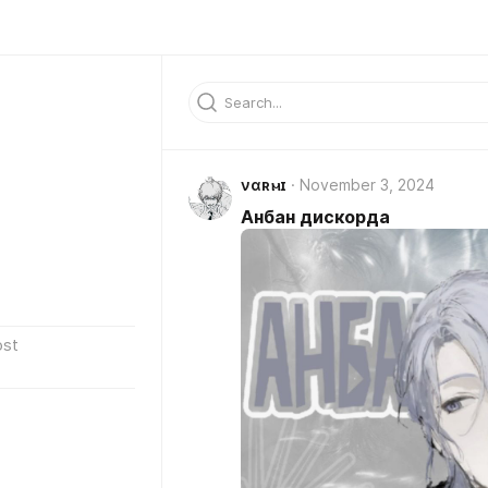
νɑʀⲙɪ
November 3, 2024
Анбан дискорда
ost