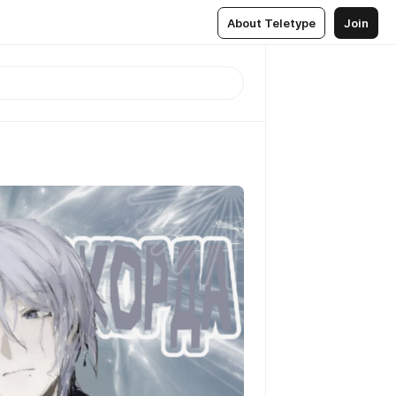
About Teletype
Join