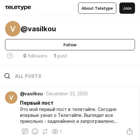
About Teletype
Join
V
@vasilkou
Follow
0
followers
1
post
ALL POSTS
@vasilkou
December 23, 2020
V
Первый пост
Это мой первый пост в телетайпе. Сегодня
впервые узнал о Телетайпе. Выглядит все
прикольно - задизайнено и запрограмлено
интересно. Буду наблюдать за проектом.
7