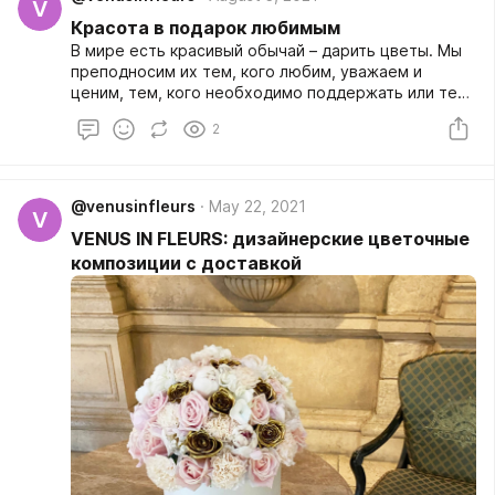
V
Красота в подарок любимым
В мире есть красивый обычай – дарить цветы. Мы
преподносим их тем, кого любим, уважаем и
ценим, тем, кого необходимо поддержать или тем,
с кем нужно восстановить отношения. Но вне
2
зависимости от случая, букет – это всегда
актуальный подарок, который не оставит
равнодушным.
@venusinfleurs
May 22, 2021
V
VENUS IN FLEURS: дизайнерские цветочные
композиции с доставкой