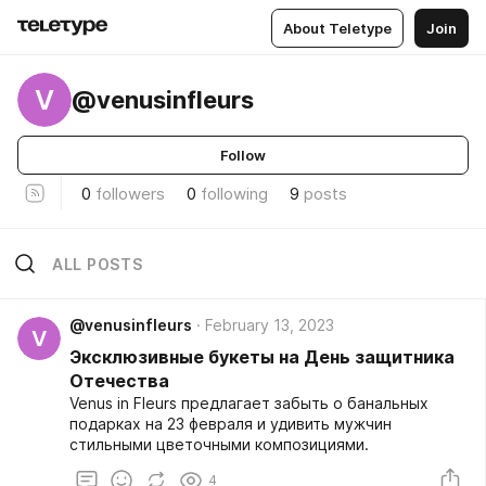
About Teletype
Join
V
@venusinfleurs
Follow
0
followers
0
following
9
posts
ALL POSTS
@venusinfleurs
February 13, 2023
V
Эксклюзивные букеты на День защитника
Отечества
Venus in Fleurs предлагает забыть о банальных
подарках на 23 февраля и удивить мужчин
стильными цветочными композициями.
4