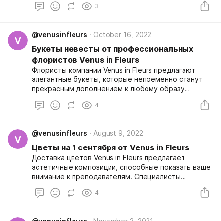
3
@venusinfleurs
October 16, 2022
V
Букеты невесты от профессиональных
флористов Venus in Fleurs
Флористы компании Venus in Fleurs предлагают
элегантные букеты, которые непременно станут
прекрасным дополнением к любому образу
невесты в торжественный день бракосочетания.
4
@venusinfleurs
August 9, 2022
V
Цветы на 1 сентября от Venus in Fleurs
Доставка цветов Venus in Fleurs предлагает
эстетичные композиции, способные показать ваше
внимание к преподавателям. Специалисты
компании составят эксклюзивные букеты, которые
4
не затеряются 1 сентября на фоне других
подарков.
@venusinfleurs
November 3, 2021