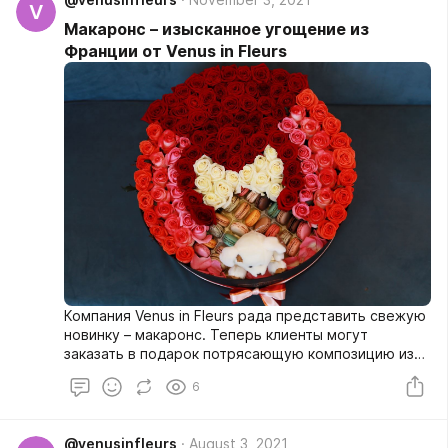
V
Макаронс – изысканное угощение из
Франции от Venus in Fleurs
Компания Venus in Fleurs рада представить свежую
новинку – макаронс. Теперь клиенты могут
заказать в подарок потрясающую композицию из
цветов и настоящего французского десерта. Такой
6
презент доставит не только эстетическое, но и
гастрономическое удовольствие!
@venusinfleurs
August 3, 2021