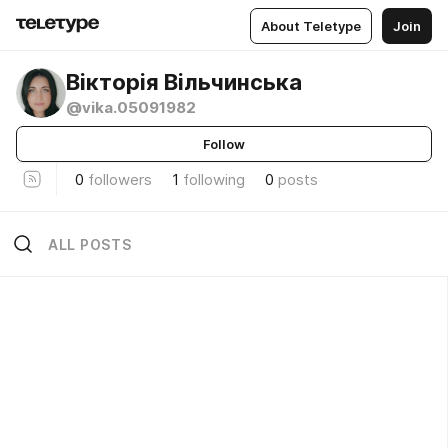
About Teletype
Join
Вікторія Вільчинська
@vika.05091982
Follow
0
followers
1
following
0
posts
ALL POSTS