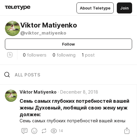
About Teletype
Join
Viktor Matiyenko
@viktor_matiyenko
Follow
0
followers
0
following
1
post
ALL POSTS
Viktor Matiyenko
December 8, 2018
Семь самых глубоких потребностей вашей
жены Духовный, любящий свою жену муж
должен:
Семь самых глубоких потребностей вашей жены
14