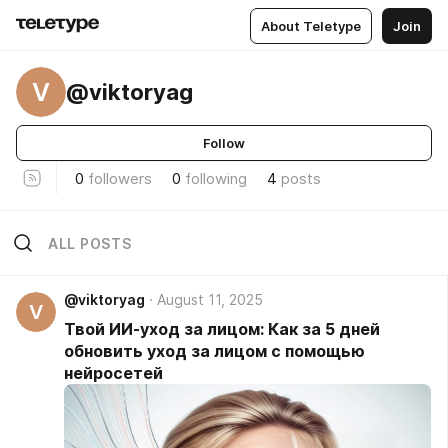
About Teletype
Join
V
@viktoryag
Follow
0
followers
0
following
4
posts
ALL POSTS
@viktoryag
August 11, 2025
V
Твой ИИ-уход за лицом: Как за 5 дней
обновить уход за лицом с помощью
нейросетей