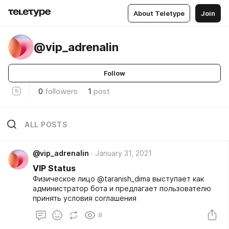
About Teletype
Join
@vip_adrenalin
Follow
0
followers
1
post
ALL POSTS
@vip_adrenalin
January 31, 2021
VIP Status
Физическое лицо @taranish_dima выступает как
администратор бота и предлагает пользователю
принять условия соглашения
8