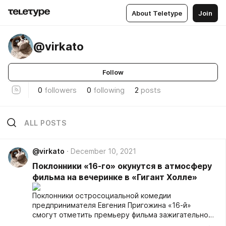
About Teletype
Join
@virkato
Follow
0
followers
0
following
2
posts
ALL POSTS
@virkato
December 10, 2021
Поклонники «16-го» окунутся в атмосферу
фильма на вечеринке в «Гигант Холле»
Поклонники остросоциальной комедии
предпринимателя Евгения Пригожина «16-й»
смогут отметить премьеру фильма зажигательной
вечеринкой. Мероприятие пройдет в среду, 15