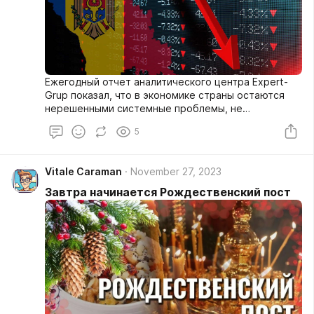
Ежегодный отчет аналитического центра Expert-
Grup показал, что в экономике страны остаются
нерешенными системные проблемы, не
позволяющие улучшить благосостояние граждан.
5
Да, инфляция замедлилась, но и без нее цены
остаются на высоком уровне, а значит проблема
бедности не решена – в 2022 году уровень
Vitale Caraman
November 27, 2023
абсолютной бедности вырос с 24,5% до 31,1%.
Завтра начинается Рождественский пост