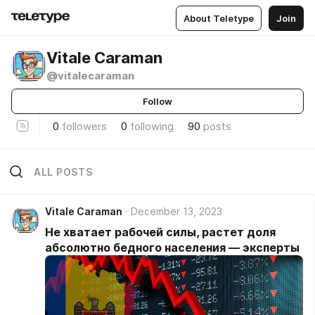
About Teletype
Join
Vitale Caraman
@vitalecaraman
Follow
0
followers
0
following
90
posts
ALL POSTS
Vitale Caraman
December 13, 2023
Не хватает рабочей силы, растет доля
абсолютно бедного населения — эксперты