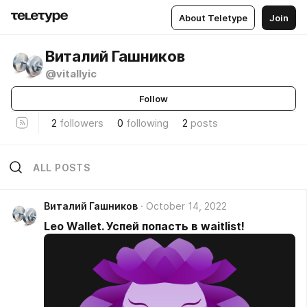
About Teletype
Join
Виталий Гашников
@vitallyic
Follow
2
followers
0
following
2
posts
ALL POSTS
Виталий Гашников
October 14, 2022
Leo Wallet. Успей попасть в waitlist!