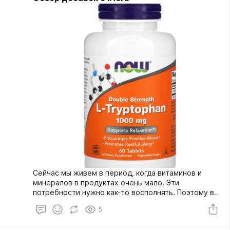
Сейчас мы живем в период, когда витаминов и
минералов в продуктах очень мало. Эти
потребности нужно как-то восполнять. Поэтому в
этом видео рассказываю про добавки, которые я
5
сейчас принимаю. В видео ты найдешь полезную
информацию с названием, описанием и дозировкой.