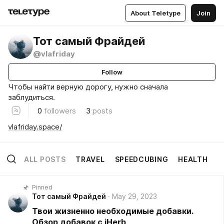
About Teletype
Join
Тот самый Фрайдей
@vlafriday
Follow
Чтобы найти верную дорогу, нужно сначала
заблудиться.
0
followers
3
posts
vlafriday.space/
ALL POSTS
TRAVEL
SPEEDCUBING
HEALTH
Pinned
Тот самый Фрайдей
May 29, 2023
Твои жизненно необходимые добавки.
Обзор добавок с iHerb