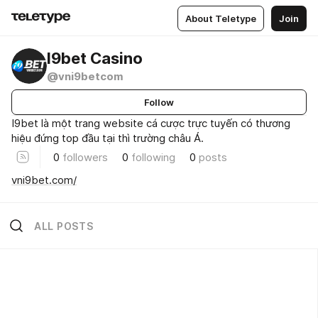
About Teletype
Join
I9bet Casino
@vni9betcom
Follow
I9bet là một trang website cá cược trực tuyến có thương
hiệu đứng top đầu tại thì trường châu Á.
0
followers
0
following
0
posts
vni9bet.com/
ALL POSTS