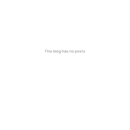
This blog has no posts