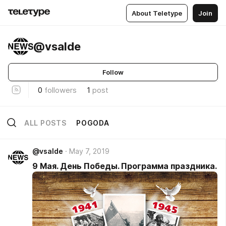
About Teletype
Join
@vsalde
Follow
0
followers
1
post
ALL POSTS
POGODA
@vsalde
May 7, 2019
9 Мая. День Победы. Программа праздника.