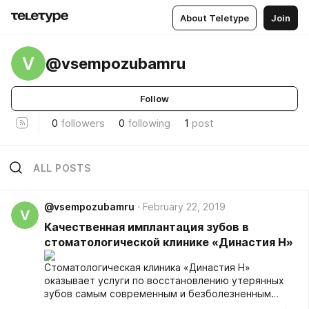
About Teletype
Join
V
@vsempozubamru
Follow
0
followers
0
following
1
post
ALL POSTS
@vsempozubamru
February 22, 2019
V
Качественная имплантация зубов в
стоматологической клинике «Династия Н»
Стоматологическая клиника «Династия Н»
оказывает услуги по восстановлению утерянных
зубов самым современным и безболезненным
методом – дентальной имплантацией.