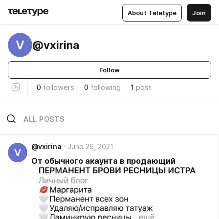
About Teletype
Join
V
@vxirina
Follow
0
followers
0
following
1
post
ALL POSTS
@vxirina
June 26, 2021
V
От обычного акаунта в продающий