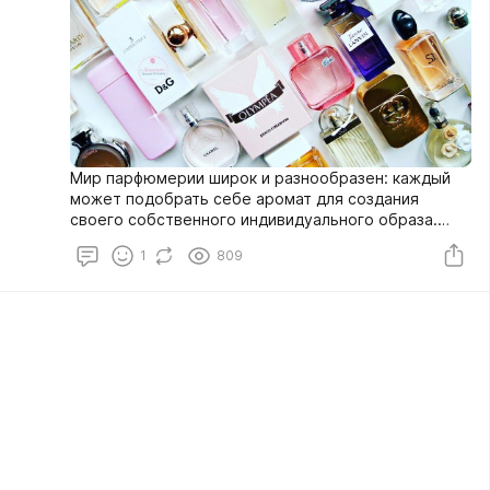
Мир парфюмерии широк и разнообразен: каждый
может подобрать себе аромат для создания
своего собственного индивидуального образа.
Сегодня нет проблемы приобрести себе духи или
1
809
туалетную воду, другой вопрос – это найти
выгодную цену среди множества предложений, в
том числе в сети, и получить качественную
продукцию от производителя.