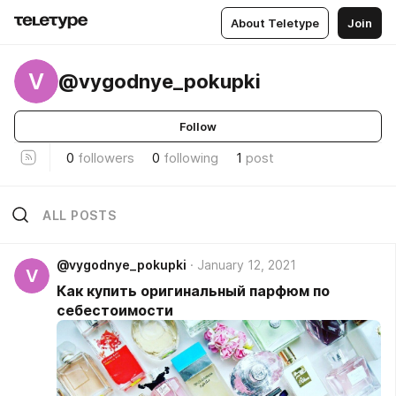
About Teletype
Join
V
@vygodnye_pokupki
Follow
0
followers
0
following
1
post
ALL POSTS
@vygodnye_pokupki
January 12, 2021
V
Как купить оригинальный парфюм по
себестоимости